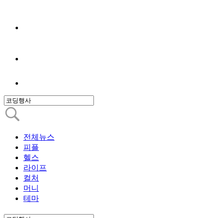
전체뉴스
피플
헬스
라이프
컬처
머니
테마