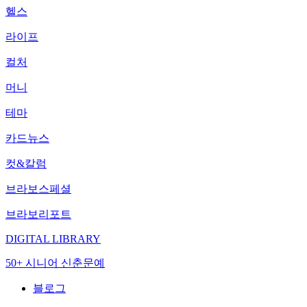
헬스
라이프
컬처
머니
테마
카드뉴스
컷&칼럼
브라보스페셜
브라보리포트
DIGITAL LIBRARY
50+ 시니어 신춘문예
블로그