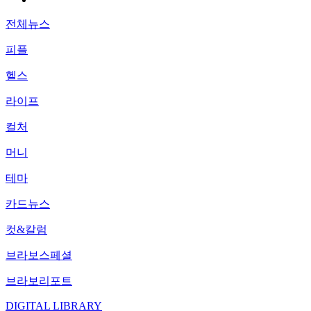
전체뉴스
피플
헬스
라이프
컬처
머니
테마
카드뉴스
컷&칼럼
브라보스페셜
브라보리포트
DIGITAL LIBRARY