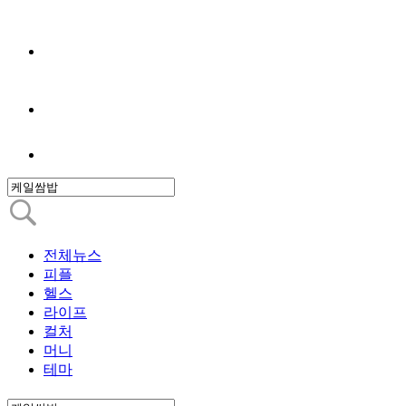
전체뉴스
피플
헬스
라이프
컬처
머니
테마