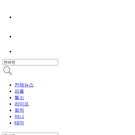
전체뉴스
피플
헬스
라이프
컬처
머니
테마