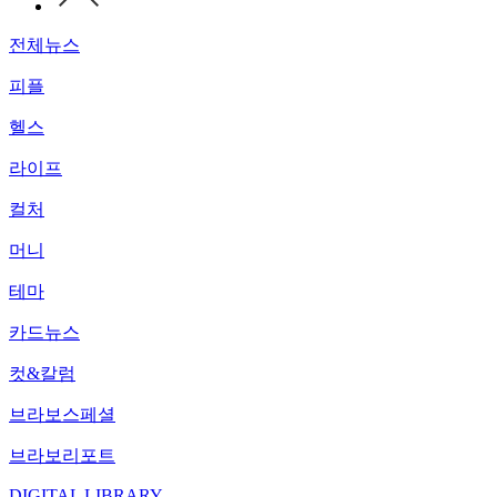
전체뉴스
피플
헬스
라이프
컬처
머니
테마
카드뉴스
컷&칼럼
브라보스페셜
브라보리포트
DIGITAL LIBRARY