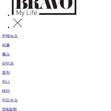
전체뉴스
피플
헬스
라이프
컬처
머니
테마
카드뉴스
컷&칼럼