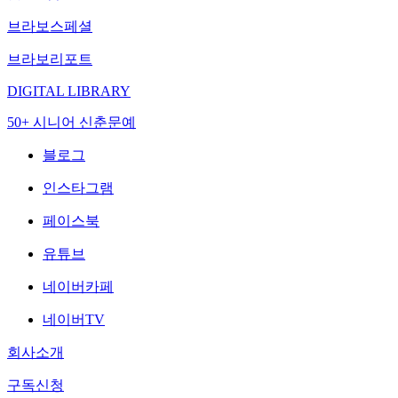
브라보스페셜
브라보리포트
DIGITAL LIBRARY
50+ 시니어 신춘문예
블로그
인스타그램
페이스북
유튜브
네이버카페
네이버TV
회사소개
구독신청