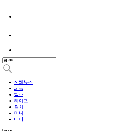
전체뉴스
피플
헬스
라이프
컬처
머니
테마