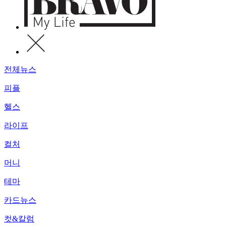
전체뉴스
피플
헬스
라이프
컬처
머니
테마
카드뉴스
컷&칼럼