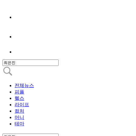
전체뉴스
피플
헬스
라이프
컬처
머니
테마