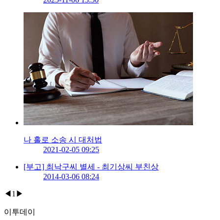
나 홀로 소송 시 대처법
2021-02-05 09:25
[부고] 최낙구씨 별세 - 최기상씨 부친상
2014-03-06 08:24
◀
1
▶
이투데이