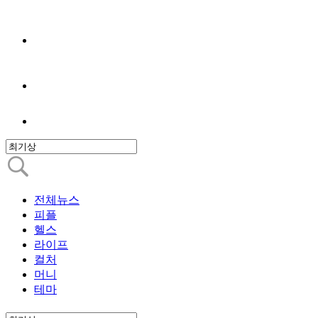
전체뉴스
피플
헬스
라이프
컬처
머니
테마