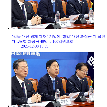
"감옥 대신 경제 제재" 기업에 '형벌' 대신 과징금 더 물린
다…담합 과징금 40억→ 100억원으로
2025-12-30 18:35