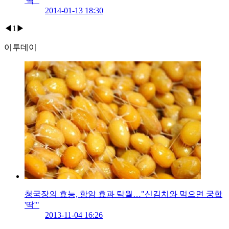
'딱'"
2014-01-13 18:30
◀
1
▶
이투데이
청국장의 효능, 항암 효과 탁월…"신김치와 먹으면 궁합
'딱'"
2013-11-04 16:26