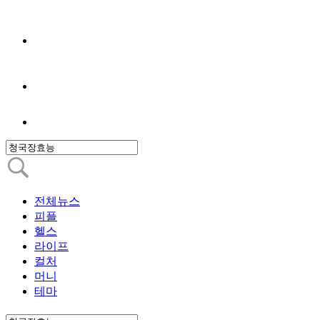
전체뉴스
피플
헬스
라이프
컬처
머니
테마