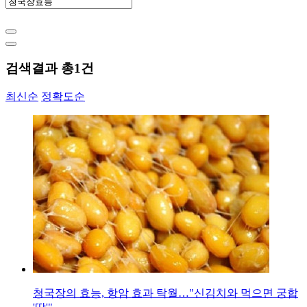
검색결과 총
1
건
최신순
정확도순
청국장의 효능, 항암 효과 탁월…"신김치와 먹으면 궁합