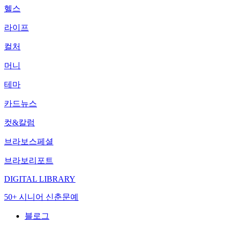
헬스
라이프
컬처
머니
테마
카드뉴스
컷&칼럼
브라보스페셜
브라보리포트
DIGITAL LIBRARY
50+ 시니어 신춘문예
블로그