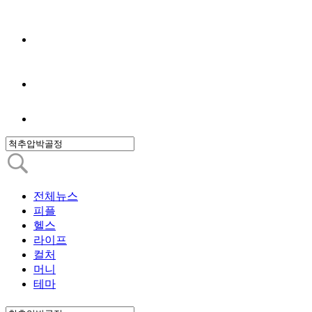
전체뉴스
피플
헬스
라이프
컬처
머니
테마