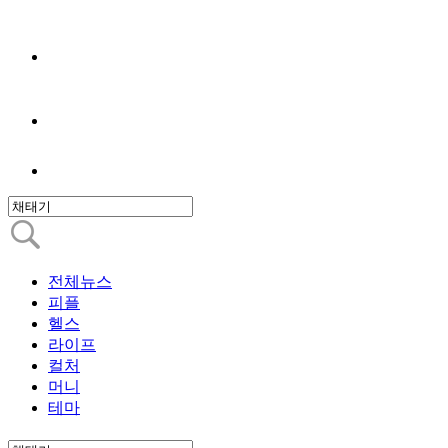
전체뉴스
피플
헬스
라이프
컬처
머니
테마