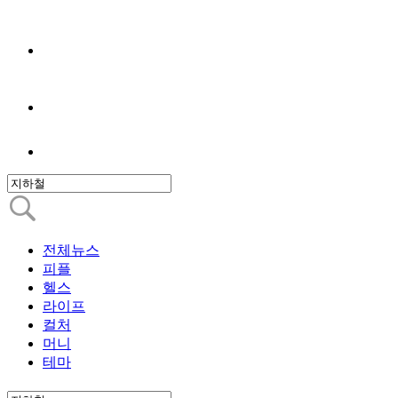
전체뉴스
피플
헬스
라이프
컬처
머니
테마