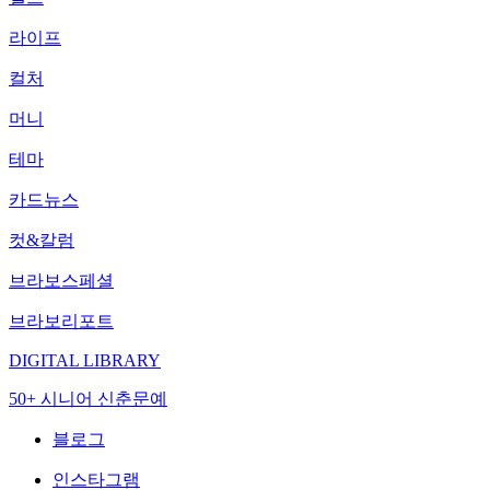
라이프
컬처
머니
테마
카드뉴스
컷&칼럼
브라보스페셜
브라보리포트
DIGITAL LIBRARY
50+ 시니어 신춘문예
블로그
인스타그램