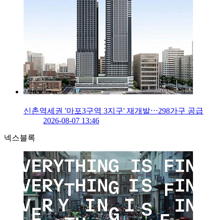
신촌역세권 '마포3구역 3지구' 재개발⋯298가구 공급
2026-08-07 13:46
넥스블록