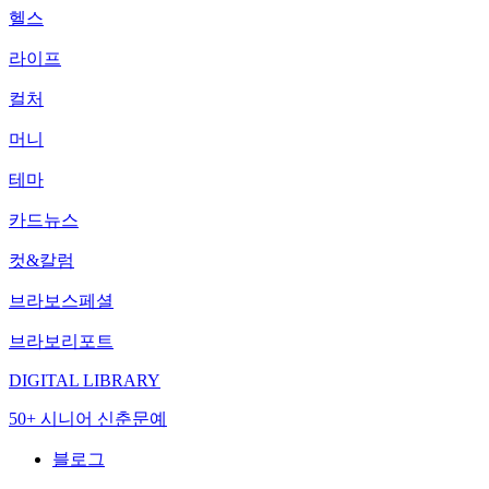
헬스
라이프
컬처
머니
테마
카드뉴스
컷&칼럼
브라보스페셜
브라보리포트
DIGITAL LIBRARY
50+ 시니어 신춘문예
블로그