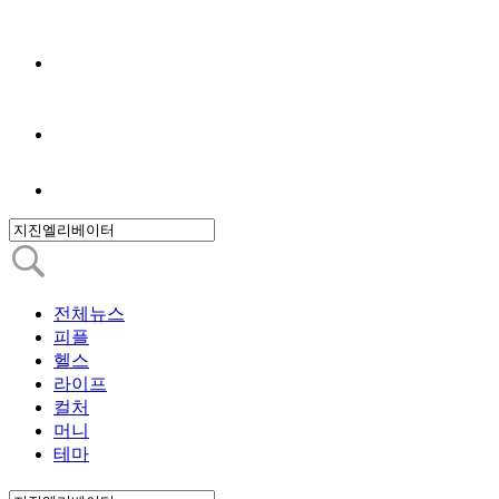
전체뉴스
피플
헬스
라이프
컬처
머니
테마