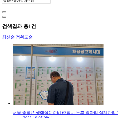
검색결과 총
1
건
최신순
정확도순
서울 중장년 생애설계준비 63점… 노후 일자리 설계관리 
2023-10-05 08:11