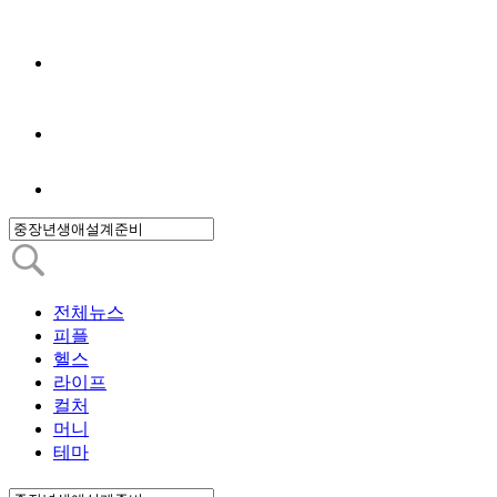
전체뉴스
피플
헬스
라이프
컬처
머니
테마