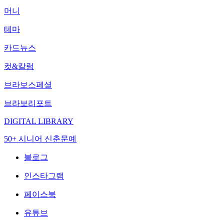
머니
테마
카드뉴스
컷&칼럼
브라보스페셜
브라보리포트
DIGITAL LIBRARY
50+ 시니어 신춘문예
블로그
인스타그램
페이스북
유튜브