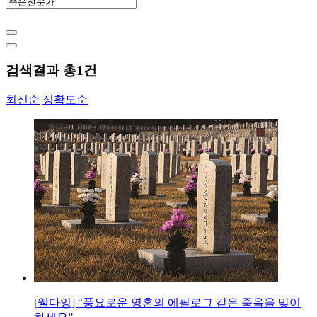
검색결과 총
1
건
최신순
정확도순
[웰다잉] “풍요로운 영혼의 에필로그 같은 죽음을 맞이