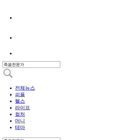
전체뉴스
피플
헬스
라이프
컬처
머니
테마