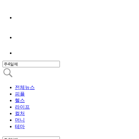
전체뉴스
피플
헬스
라이프
컬처
머니
테마