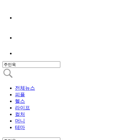
전체뉴스
피플
헬스
라이프
컬처
머니
테마