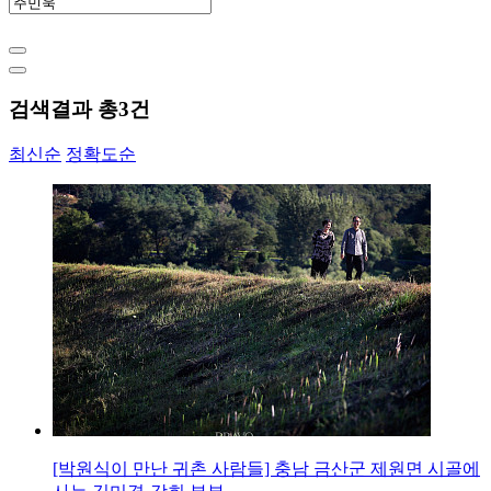
검색결과 총
3
건
최신순
정확도순
[박원식이 만난 귀촌 사람들] 충남 금산군 제원면 시골에