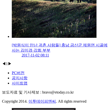
[박원식이 만난 귀촌 사람들] 충남 금산군 제원면 시골에
사는 김미경·강희 부부
2017-11-02 08:11
◀
1
▶
PC버전
공지사항
사이트맵
보도자료 및 기사제보 : bravo@etoday.co.kr
Copyright 2014.
이투데이피엔씨
. All rights reserved