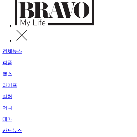
전체뉴스
피플
헬스
라이프
컬처
머니
테마
카드뉴스