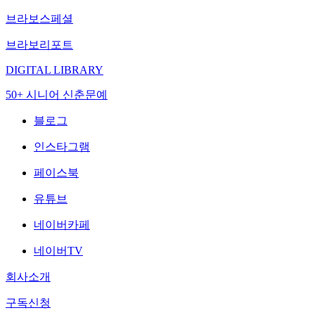
브라보스페셜
브라보리포트
DIGITAL LIBRARY
50+ 시니어 신춘문예
블로그
인스타그램
페이스북
유튜브
네이버카페
네이버TV
회사소개
구독신청