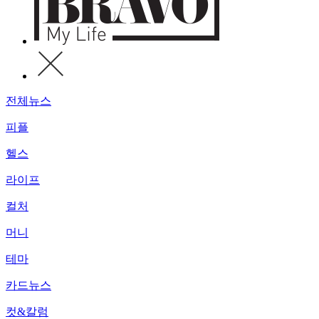
전체뉴스
피플
헬스
라이프
컬처
머니
테마
카드뉴스
컷&칼럼