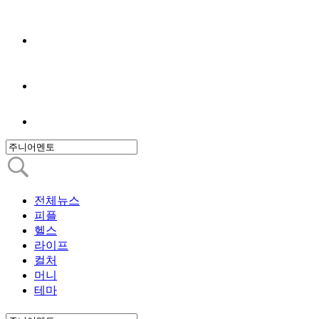
전체뉴스
피플
헬스
라이프
컬처
머니
테마