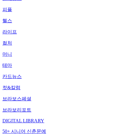
피플
헬스
라이프
컬처
머니
테마
카드뉴스
컷&칼럼
브라보스페셜
브라보리포트
DIGITAL LIBRARY
50+ 시니어 신춘문예