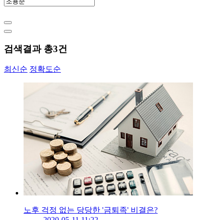
검색결과 총
3
건
최신순
정확도순
노후 걱정 없는 당당한 '금퇴족' 비결은?
2020-05-11 11:22