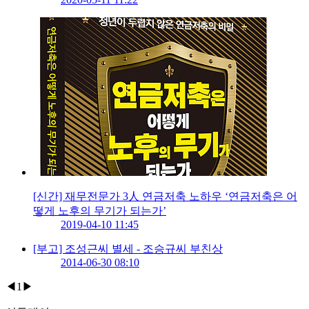
[신간] 재무전문가 3人 연금저축 노하우 ‘연금저축은 어
떻게 노후의 무기가 되는가’
2019-04-10 11:45
[부고] 조성근씨 별세 - 조승규씨 부친상
2014-06-30 08:10
◀
1
▶