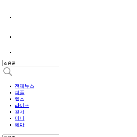
전체뉴스
피플
헬스
라이프
컬처
머니
테마