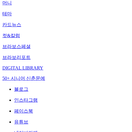
머니
테마
카드뉴스
컷&칼럼
브라보스페셜
브라보리포트
DIGITAL LIBRARY
50+ 시니어 신춘문예
블로그
인스타그램
페이스북
유튜브