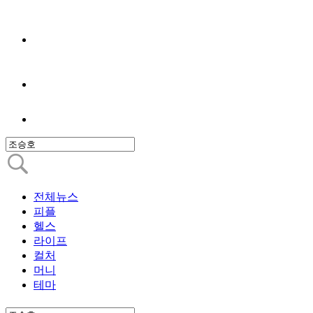
전체뉴스
피플
헬스
라이프
컬처
머니
테마