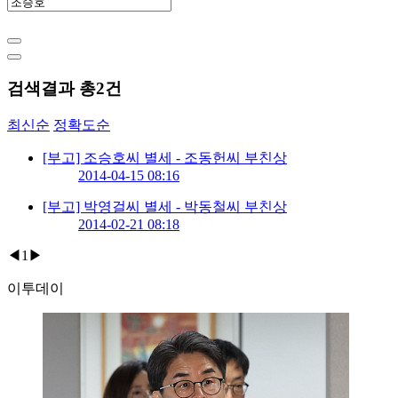
검색결과 총
2
건
최신순
정확도순
[부고] 조승호씨 별세 - 조동헌씨 부친상
2014-04-15 08:16
[부고] 박영걸씨 별세 - 박동철씨 부친상
2014-02-21 08:18
◀
1
▶
이투데이