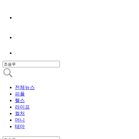
전체뉴스
피플
헬스
라이프
컬처
머니
테마