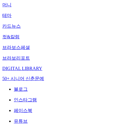
머니
테마
카드뉴스
컷&칼럼
브라보스페셜
브라보리포트
DIGITAL LIBRARY
50+ 시니어 신춘문예
블로그
인스타그램
페이스북
유튜브