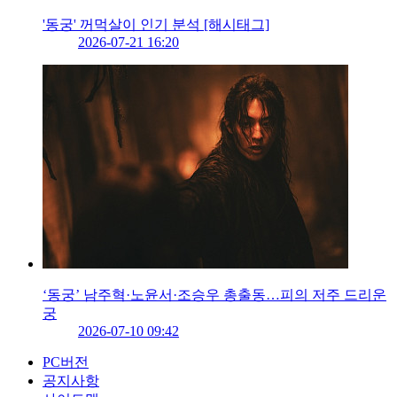
'동궁' 꺼먹살이 인기 분석 [해시태그]
2026-07-21 16:20
‘동궁’ 남주혁·노윤서·조승우 총출동…피의 저주 드리운
궁
2026-07-10 09:42
PC버전
공지사항