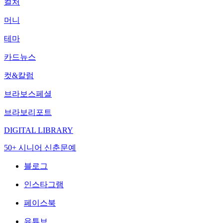
컬처
머니
테마
카드뉴스
컷&칼럼
브라보스페셜
브라보리포트
DIGITAL LIBRARY
50+ 시니어 신춘문예
블로그
인스타그램
페이스북
유튜브