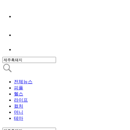
전체뉴스
피플
헬스
라이프
컬처
머니
테마