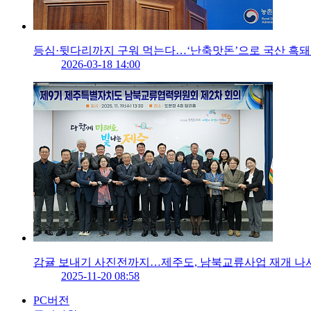
등심·뒷다리까지 구워 먹는다…‘난축맛돈’으로 국산 흑
2026-03-18 14:00
감귤 보내기 사진전까지…제주도, 남북교류사업 재개 나
2025-11-20 08:58
PC버전