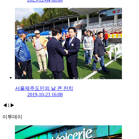
서울제주도민의 날 큰 잔치
2019-10-23 16:08
◀
1
▶
이투데이