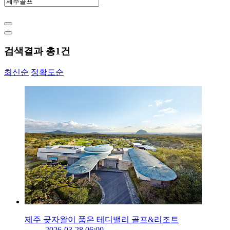
검색결과 총
1
건
최신순
정확도순
제주 곶자왈이 품은 테디밸리 골프&리조트
2026-03-28 06:00