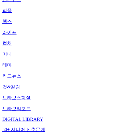
피플
헬스
라이프
컬처
머니
테마
카드뉴스
컷&칼럼
브라보스페셜
브라보리포트
DIGITAL LIBRARY
50+ 시니어 신춘문예