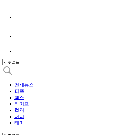
전체뉴스
피플
헬스
라이프
컬처
머니
테마