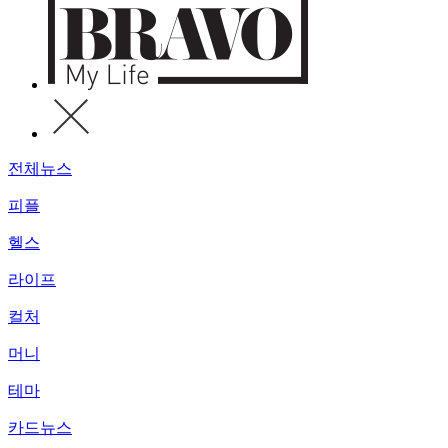
전체뉴스
피플
헬스
라이프
컬처
머니
테마
카드뉴스