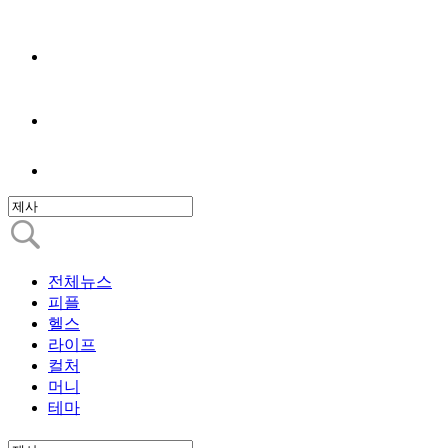
전체뉴스
피플
헬스
라이프
컬처
머니
테마