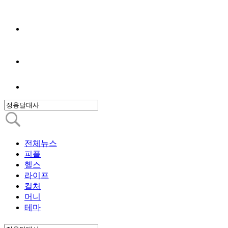
전체뉴스
피플
헬스
라이프
컬처
머니
테마