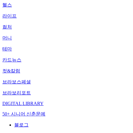
헬스
라이프
컬처
머니
테마
카드뉴스
컷&칼럼
브라보스페셜
브라보리포트
DIGITAL LIBRARY
50+ 시니어 신춘문예
블로그