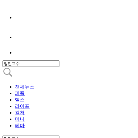
전체뉴스
피플
헬스
라이프
컬처
머니
테마