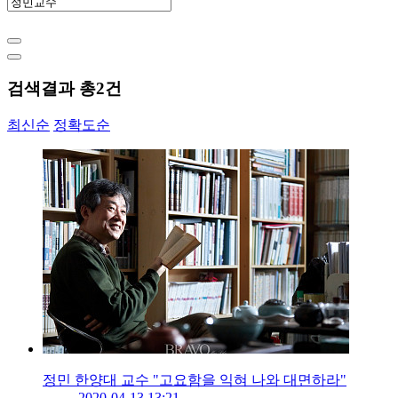
검색결과 총
2
건
최신순
정확도순
정민 한양대 교수 "고요함을 익혀 나와 대면하라"
2020-04-13 13:21