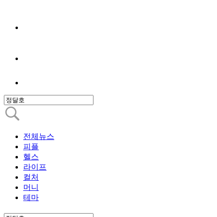
전체뉴스
피플
헬스
라이프
컬처
머니
테마