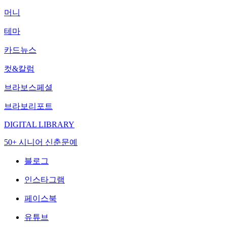
머니
테마
카드뉴스
컷&칼럼
브라보스페셜
브라보리포트
DIGITAL LIBRARY
50+ 시니어 신춘문예
블로그
인스타그램
페이스북
유튜브