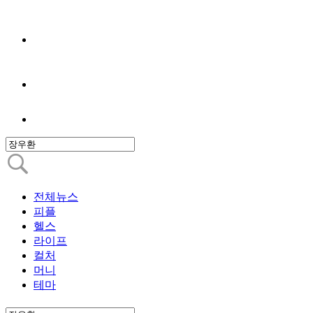
전체뉴스
피플
헬스
라이프
컬처
머니
테마