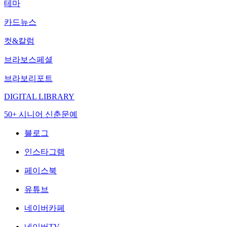
테마
카드뉴스
컷&칼럼
브라보스페셜
브라보리포트
DIGITAL LIBRARY
50+ 시니어 신춘문예
블로그
인스타그램
페이스북
유튜브
네이버카페
네이버TV