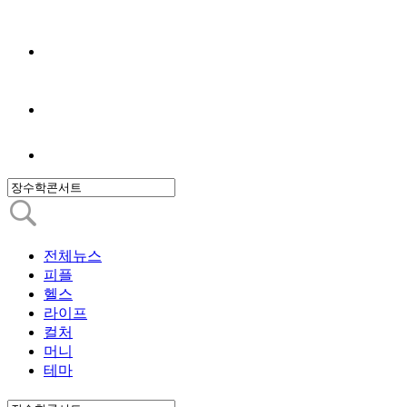
전체뉴스
피플
헬스
라이프
컬처
머니
테마