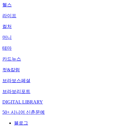
헬스
라이프
컬처
머니
테마
카드뉴스
컷&칼럼
브라보스페셜
브라보리포트
DIGITAL LIBRARY
50+ 시니어 신춘문예
블로그