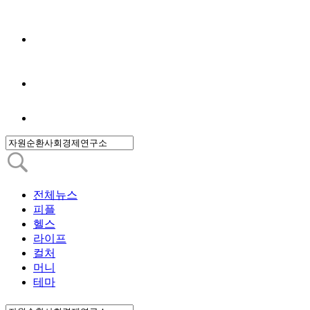
전체뉴스
피플
헬스
라이프
컬처
머니
테마