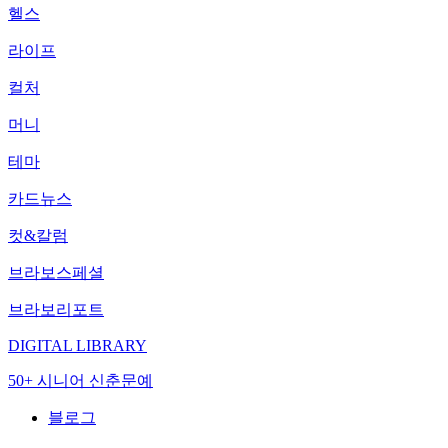
헬스
라이프
컬처
머니
테마
카드뉴스
컷&칼럼
브라보스페셜
브라보리포트
DIGITAL LIBRARY
50+ 시니어 신춘문예
블로그