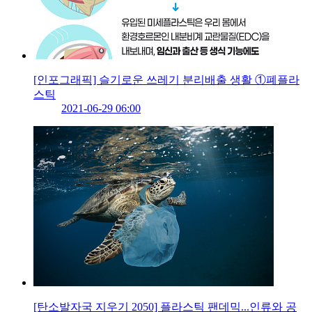
[인포그래픽] 슬기로운 쓰레기 분리배출 생활 ①폐플라
스틱
2021-06-29 06:00
[탄소발자국 지우기 2050] 플라스틱 팬데믹...인류와 공