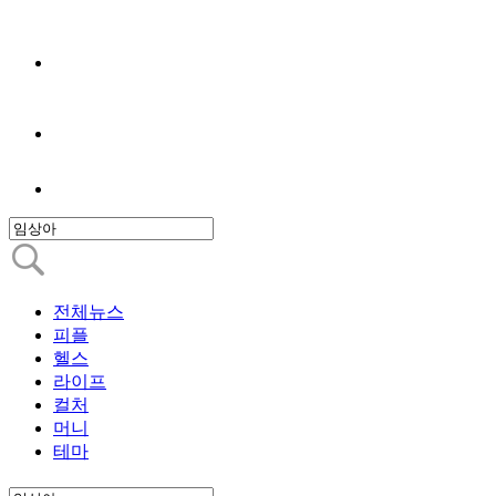
전체뉴스
피플
헬스
라이프
컬처
머니
테마