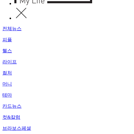
전체뉴스
피플
헬스
라이프
컬처
머니
테마
카드뉴스
컷&칼럼
브라보스페셜