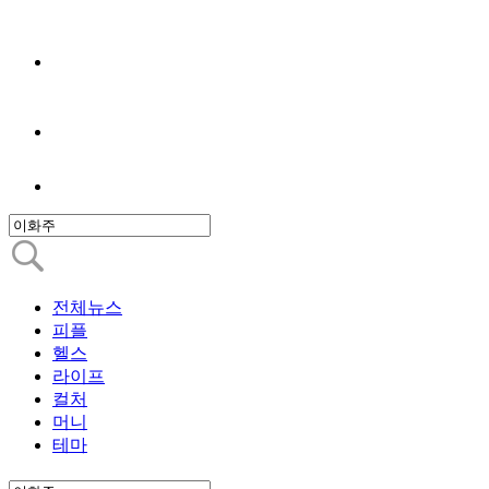
전체뉴스
피플
헬스
라이프
컬처
머니
테마