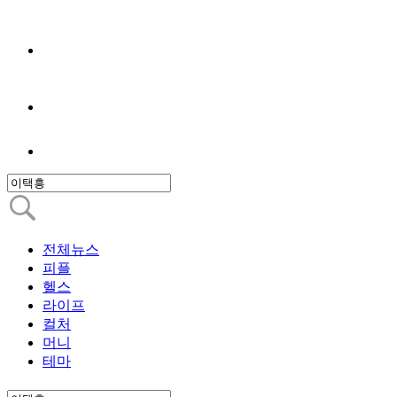
전체뉴스
피플
헬스
라이프
컬처
머니
테마