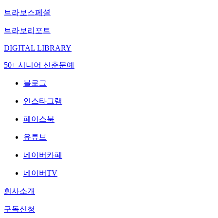
브라보스페셜
브라보리포트
DIGITAL LIBRARY
50+ 시니어 신춘문예
블로그
인스타그램
페이스북
유튜브
네이버카페
네이버TV
회사소개
구독신청