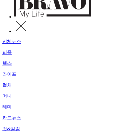
전체뉴스
피플
헬스
라이프
컬처
머니
테마
카드뉴스
컷&칼럼