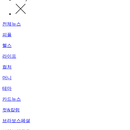
전체뉴스
피플
헬스
라이프
컬처
머니
테마
카드뉴스
컷&칼럼
브라보스페셜