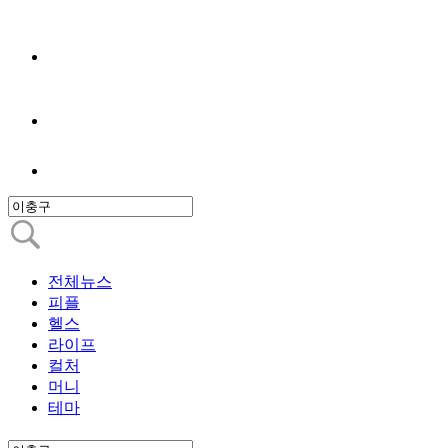
전체뉴스
피플
헬스
라이프
컬처
머니
테마