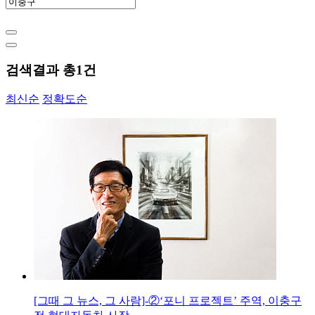
검색결과 총
1
건
최신순
정확도순
[그때 그 뉴스, 그 사람]-②‘포니 프로젝트’ 주역, 이충구