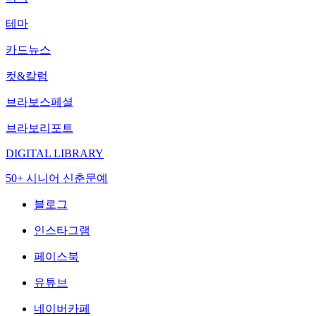
테마
카드뉴스
컷&칼럼
브라보스페셜
브라보리포트
DIGITAL LIBRARY
50+ 시니어 신춘문예
블로그
인스타그램
페이스북
유튜브
네이버카페