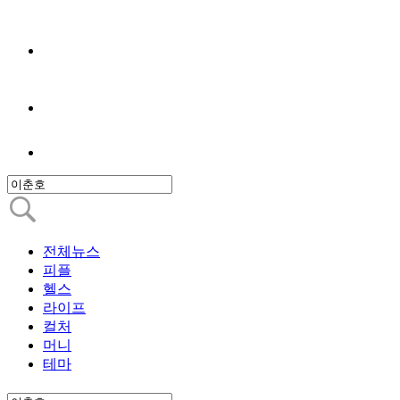
전체뉴스
피플
헬스
라이프
컬처
머니
테마