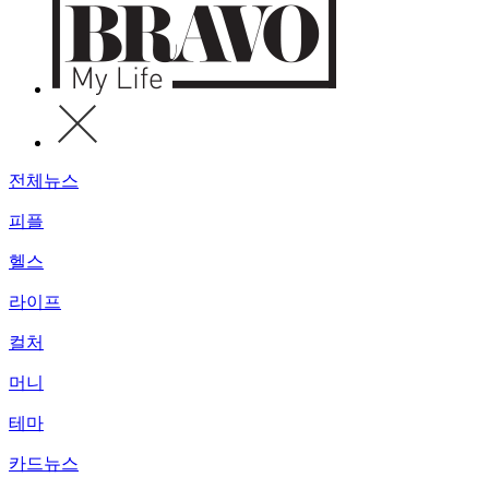
전체뉴스
피플
헬스
라이프
컬처
머니
테마
카드뉴스