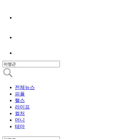
전체뉴스
피플
헬스
라이프
컬처
머니
테마