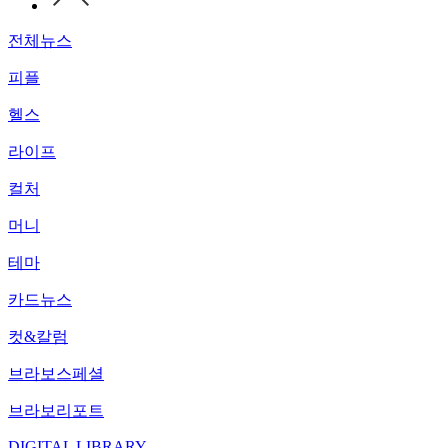
전체뉴스
피플
헬스
라이프
컬처
머니
테마
카드뉴스
컷&칼럼
브라보스페셜
브라보리포트
DIGITAL LIBRARY