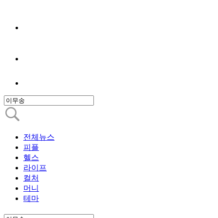
전체뉴스
피플
헬스
라이프
컬처
머니
테마