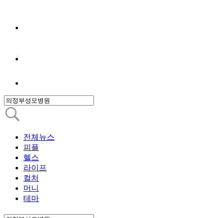
전체뉴스
피플
헬스
라이프
컬처
머니
테마