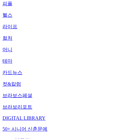
피플
헬스
라이프
컬처
머니
테마
카드뉴스
컷&칼럼
브라보스페셜
브라보리포트
DIGITAL LIBRARY
50+ 시니어 신춘문예