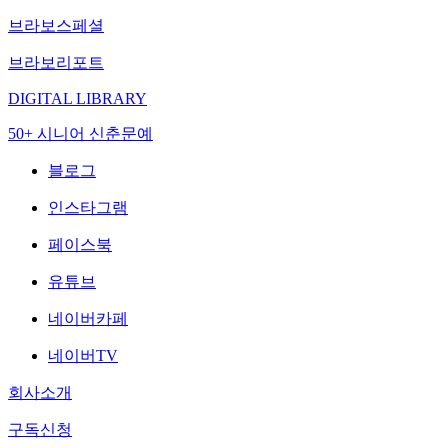
브라보스페셜
브라보리포트
DIGITAL LIBRARY
50+ 시니어 신춘문예
블로그
인스타그램
페이스북
유튜브
네이버카페
네이버TV
회사소개
구독신청