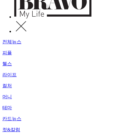
전체뉴스
피플
헬스
라이프
컬처
머니
테마
카드뉴스
컷&칼럼