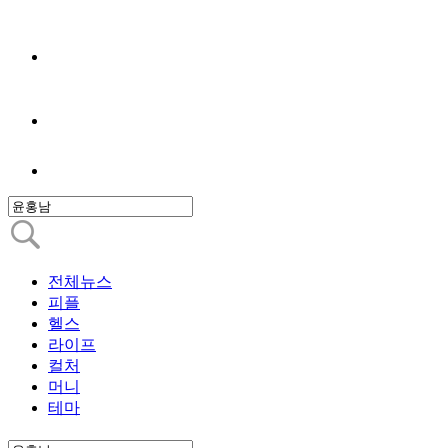
전체뉴스
피플
헬스
라이프
컬처
머니
테마