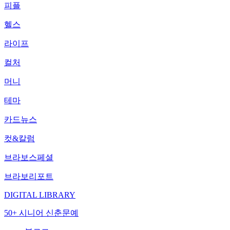
피플
헬스
라이프
컬처
머니
테마
카드뉴스
컷&칼럼
브라보스페셜
브라보리포트
DIGITAL LIBRARY
50+ 시니어 신춘문예