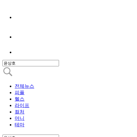
전체뉴스
피플
헬스
라이프
컬처
머니
테마