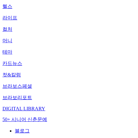
헬스
라이프
컬처
머니
테마
카드뉴스
컷&칼럼
브라보스페셜
브라보리포트
DIGITAL LIBRARY
50+ 시니어 신춘문예
블로그