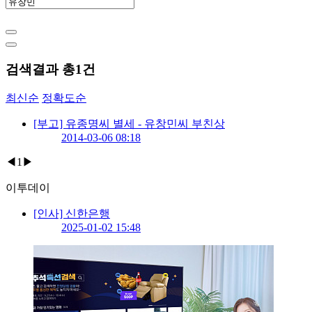
검색결과 총
1
건
최신순
정확도순
[부고] 유종명씨 별세 - 유창민씨 부친상
2014-03-06 08:18
◀
1
▶
이투데이
[인사] 신한은행
2025-01-02 15:48