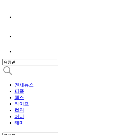
전체뉴스
피플
헬스
라이프
컬처
머니
테마