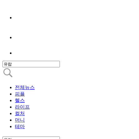
전체뉴스
피플
헬스
라이프
컬처
머니
테마