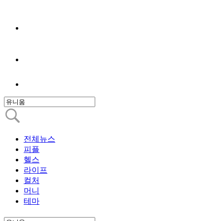
전체뉴스
피플
헬스
라이프
컬처
머니
테마