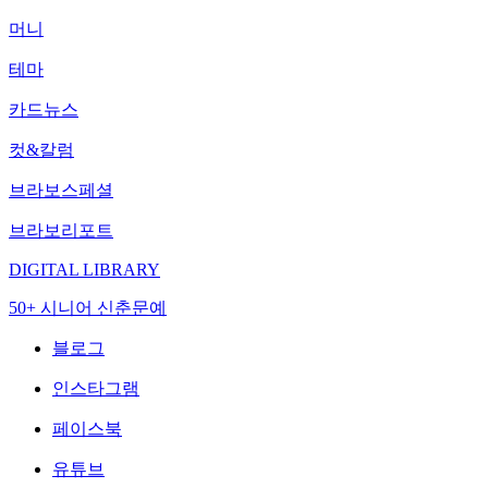
머니
테마
카드뉴스
컷&칼럼
브라보스페셜
브라보리포트
DIGITAL LIBRARY
50+ 시니어 신춘문예
블로그
인스타그램
페이스북
유튜브