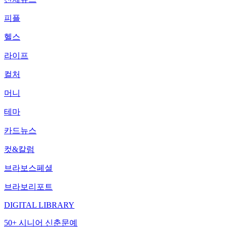
피플
헬스
라이프
컬처
머니
테마
카드뉴스
컷&칼럼
브라보스페셜
브라보리포트
DIGITAL LIBRARY
50+ 시니어 신춘문예