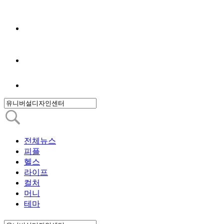
전체뉴스
피플
헬스
라이프
컬처
머니
테마