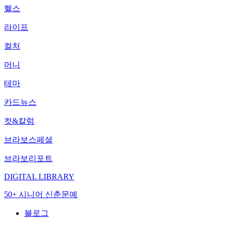
헬스
라이프
컬처
머니
테마
카드뉴스
컷&칼럼
브라보스페셜
브라보리포트
DIGITAL LIBRARY
50+ 시니어 신춘문예
블로그