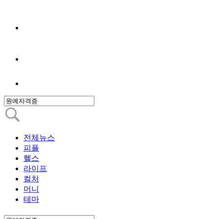
전체뉴스
피플
헬스
라이프
컬처
머니
테마