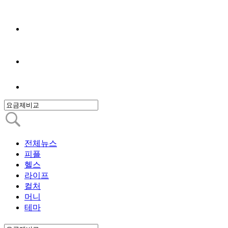
전체뉴스
피플
헬스
라이프
컬처
머니
테마