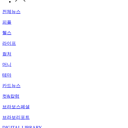
전체뉴스
피플
헬스
라이프
컬처
머니
테마
카드뉴스
컷&칼럼
브라보스페셜
브라보리포트
DIGITAL LIBRARY