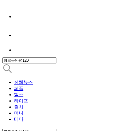
전체뉴스
피플
헬스
라이프
컬처
머니
테마