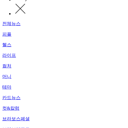
전체뉴스
피플
헬스
라이프
컬처
머니
테마
카드뉴스
컷&칼럼
브라보스페셜