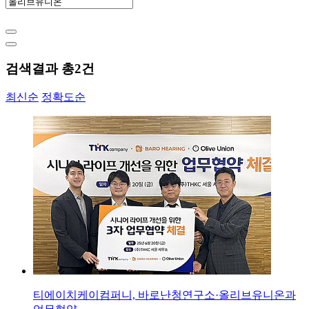
검색결과 총
2
건
최신순
정확도순
티에이치케이컴퍼니, 바로난청연구소·올리브유니온과