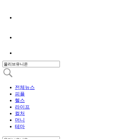
전체뉴스
피플
헬스
라이프
컬처
머니
테마