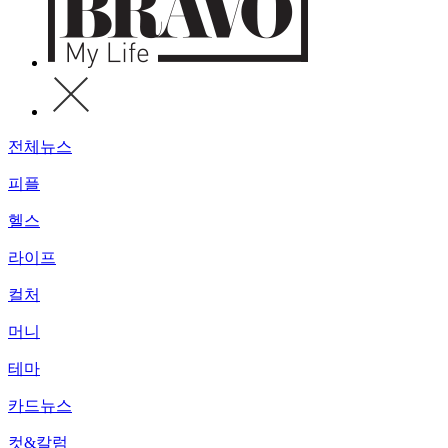
전체뉴스
피플
헬스
라이프
컬처
머니
테마
카드뉴스
컷&칼럼