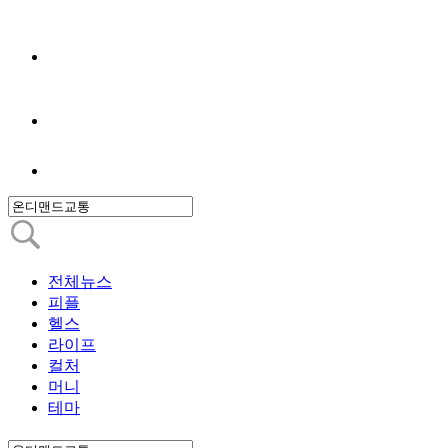
전체뉴스
피플
헬스
라이프
컬처
머니
테마