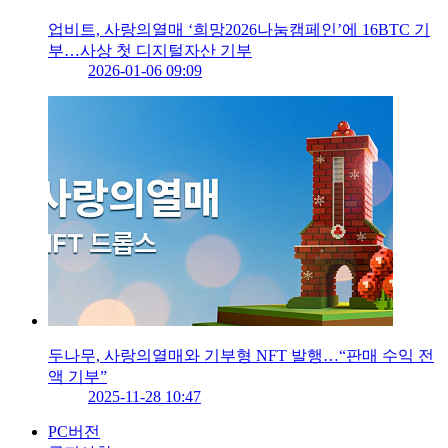
업비트, 사랑의열매 ‘희망2026나눔캠페인’에 16BTC 기
부…사상 첫 디지털자산 기부
2026-01-06 09:09
두나무, 사랑의열매와 기부형 NFT 발행…“판매 수익 전
액 기부”
2025-11-28 10:47
PC버전