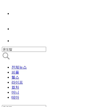
전체뉴스
피플
헬스
라이프
컬처
머니
테마