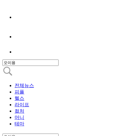
전체뉴스
피플
헬스
라이프
컬처
머니
테마