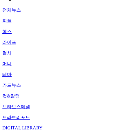
전체뉴스
피플
헬스
라이프
컬처
머니
테마
카드뉴스
컷&칼럼
브라보스페셜
브라보리포트
DIGITAL LIBRARY