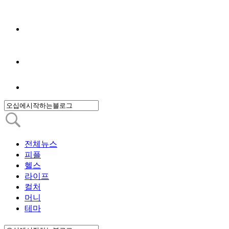
전체뉴스
피플
헬스
라이프
컬처
머니
테마