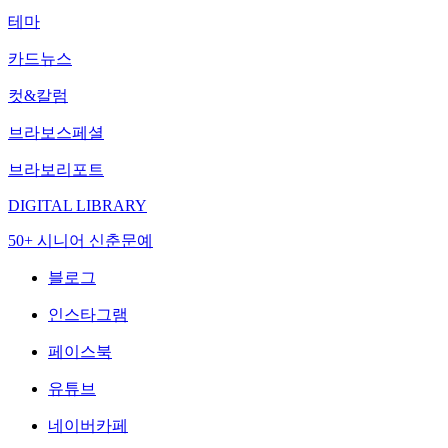
테마
카드뉴스
컷&칼럼
브라보스페셜
브라보리포트
DIGITAL LIBRARY
50+ 시니어 신춘문예
블로그
인스타그램
페이스북
유튜브
네이버카페